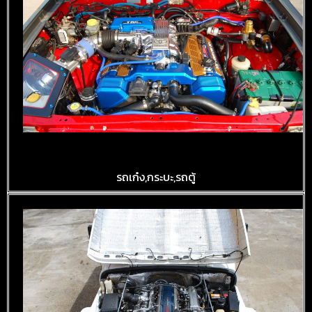
งานติดตั้งแก๊ส LPG
รถเก๋ง,กระบะ,รถตู้