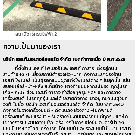
2.สถานีชาร์ทรถไฟฟ้า
ความเป็นมาของเรา
บริษัท เอส.ที.มอเตอร์สปอร์ต จำกัด เปิดทำการเมื่อ ปี พ.ศ.2529
ที่ตั้งร้าน เอส.ที ไฟเบอร์ และ เอส.ที การาจ ตั้งอยู่ถนน
รามคำแหง 71 เยื้องสถานีตำรวจหัวหมาก กิจการแรกของร้าน
เอส.ที ไฟเบอร์ เป็นผู้ออกแบบชุดแต่งไฟเบอร์ต่าง ๆ ในยุคนั้น เช่น
สปอยเล่อร์หน้า-หลัง สเกิ๊ตข้าง หางท้ายบนฝากระโปรง ทุกรุ่นรถ
เก๋ง + กะบะ ส่วน เอส.ที การาจ ทำสีรถทุกรุ่น ฯลฯ และ การวาง
เครื่องยนต์ ในรถทุกรุ่น และได้ ขยายกิจการ มาอยู่ ณ.ถนนสุวินท
วงศ์ ในชื่อ บริษัท เอส.ที.มอเตอร์สปอร์ต จำกัด ในปี พ.ศ 2540
กิจการรับวางเครื่องยนต์ + ดัดแปลง ช่วงล่าง +โมดิฟายส์
เครื่องยนต์ เพิ่มแรงม้า + รับสร้างชิ้นงานของรถยนต์ทุกรุ่น และได้
เข้าวงการแข่งขันความเร็ว ครั้งแรกในการแข่งขัน จิมคาร์น่า ชิง
แชมป์ ประเทศไทย ครั้งแรก ได้แชมป์ และ รองแชมป์ ในนาม เอส.ที
และการแข่งขันควอเตอร์ไมล์ ที่สนามนครชัยศรี และ สนามพัทยาเซ