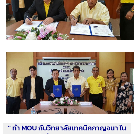
" ทำ MOU กับวิทยาลัยเทคนิคกาญจนา ใน