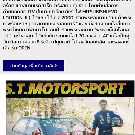
อร์กิต และสนามเรดฮาร์ท ที่รังสิต ปทุมธานี โดยผ่านสื่อการ
ถ่ายทอดสด ITV (ในนามน้าอ๋อย กิ้งก่าไฟ MITSUBISHI EVO
LOUTION III) ได้แชมป์ปี ค.ศ 2000 ถ้วยพระราชทาน “สมเด็จพระ
เทพรัตนราชสุดา สยามบรมราชกุมารี “ และแข่งขันความเร็วขึ้นเขา
พระตำหนัก ที่พัทยา ได้แชมป์ ถ้วยพระราชทาน “พระองค์เจ้าโสมส
วลี “ ครั้งล่าสุด ได้แข่งขัน ระบบแก๊ส LPG ของค่าย AC แก๊สเป็นผู้
จัด ที่สนามคลอง 6 รังสิต ปทุมธานี ได้รางวัดชนะเลิศ และรองชนะ
เลิศ รุ่น OPEN
อ่านข้อมูลเพิ่มเติม...คลิก